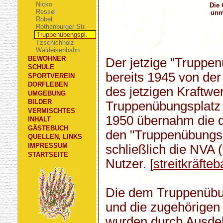
Nicko
Die 
Ressel
unm
Robel
Rothenburger Str.
Truppenübengspl.
Tzschichholz
Waldeisenbahn
BEWOHNER
Der jetzige "Truppen
SCHULE
bereits 1945 von de
SPORTVEREIN
DORFLEBEN
des jetzigen Kraftw
UMGEBUNG
BILDER
Truppenübungsplatz
VERMISCHTES
1950 übernahm die d
INHALT
GÄSTEBUCH
den "Truppenübungsp
QUELLEN, LINKS
IMPRESSUM
schließlich die NVA
STARTSEITE
Nutzer. [
streitkräfte
Die dem Truppenübu
und die zugehörige
wurden durch Ausde