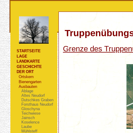
Truppenübungs
Grenze des Truppenü
STARTSEITE
LAGE
LANDKARTE
GESCHICHTE
DER ORT
Ortskern
Bienengarten
Ausbauten
Ablage
Altes Neudorf
Dutschkes Graben
Forsthaus Neudorf
Gloschyna
Teichwiese
Jainsch
Koselence
Laube
Mühlsteff