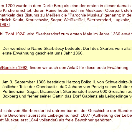
um 1200 wurde in dem Dorfe Berg als eine der ersten in dieser damal
ne Kirche errichtet, deren Ruine heute noch im Muskauer Oberpark steh
atrikeln des Bistums zu Meißen die "Parochie Muskau" genannt; in der 
inlich Keula, Krauschwitz, Sagar, Weißkeißel, Skerbersdorf, Lugknitz,
 1997
].
l [
Pohl 1924
] wird Skerbersdorf zum ersten Male im Jahre 1366 erwäh
Der wendische Name Skarbišecy bedeutet Dorf des Skarbis vom altsl.
erste Erwähnung geschieht ums Jahr 1366.
m/Boelcke 1992
] finden wir auch den Anlaß für diese erste Erwähnung:
Am 9. September 1366 bestätigte Herzog Bolko II. von Schweidnitz-J
östlicher Teile der Oberlausitz, daß Johann von Penzig seiner Mutter
Pertinenzien Sagar, Braunsdorf, Skerbersdorf sowie 600 Groschen 
Boxberg und ferner seiner Gattin das Dorf Gablenz als Leibgedinge 
hichte von Skerbersdorf ist untrennbar mit der Geschichte der Stand
eine Bewohner zuerst als Leibeigene, nach 1807 (Aufhebung der Leibei
ft Muskau erst 1844 vollendet) als freie Bewohner gehörten.