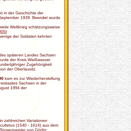
t in der Geschichte der
. September 1939. Beendet wurde
 Zweite Weltkrieg schätzungsweise
005
]
wenige der Soldaten kehrten
es späteren Landes Sachsen
 wurde der Kreis Weißwasser
undertjähriger Zugehörigkeit
on der Oberlausitz.
90
kam es zur Wiederherstellung
Freistaates Sachsen in der
ugust 1994 der
 in zahlreichen Variationen
Scultetus (1540 - 1614) aus dem
Bürgermeister von Görlitz,