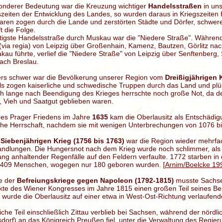
onderer Bedeutung war die Kreuzung wichtiger
Handelsstraßen
in uns
zeiten der Entwicklung des Landes, so wurden daraus in Kriegszeiten
ren zogen durch die Lande und zerstörten Städte und Dörfer, schwer
t die Folge.
htigste Handelsstraße durch Muskau war die "Niedere Straße". Währe
(via regia) von Leipzig über Großenhain, Kamenz, Bautzen, Görlitz nac
kau führte, verlief die "Niedere Straße" von Leipzig über Senftenberg
ach Breslau.
rs schwer war die Bevölkerung unserer Region vom
Dreißigjährigen 
s zogen kaiserliche und schwedische Truppen durch das Land und plün
ch lange nach Beendigung des Krieges herrschte noch große Not, da 
, Vieh und Saatgut geblieben waren.
des Prager Friedens im Jahre
1635
kam die Oberlausitz als Entschädigu
che Herrschaft, nachdem sie mit wenigen Unterbrechungen von 1076 b
m
Siebenjährigen Krieg (1756 bis 1763)
war die Region wieder mehrfa
ndlungen. Die Hungersnot nach dem Krieg wurde noch schlimmer, als 
ng anhaltender Regenfälle auf den Feldern verfaulte. 1772 starben in
409 Menschen, wogegen nur 180 geboren wurden. [
Arnim/Boelcke 19
ge der
Befreiungskriege gegen Napoleon (1792-1815)
musste Sachse
te des Wiener Kongresses im Jahre 1815 einen großen Teil seines Be
wurde die Oberlausitz auf einer etwa in West-Ost-Richtung verlaufende
iche Teil einschließlich Zittau verblieb bei Sachsen, während der nördlic
dorf) an das Königreich Preußen fiel, unter die Verwaltung des Regieru