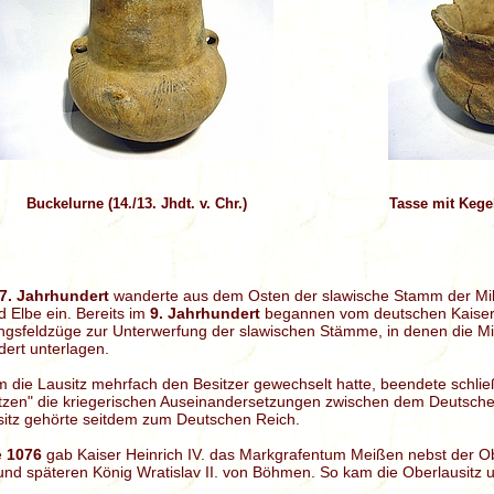
Buckelurne (14./13. Jhdt. v. Chr.)
Tasse mit Kegelh
7. Jahrhundert
wanderte aus dem Osten der slawische Stamm der Mil
 Elbe ein. Bereits im
9. Jahrhundert
begannen vom deutschen Kaiserr
gsfeldzüge zur Unterwerfung der slawischen Stämme, in denen die Mil
ert unterlagen.
die Lausitz mehrfach den Besitzer gewechselt hatte, beendete schließ
tzen" die kriegerischen Auseinandersetzungen zwischen dem Deutsche
sitz gehörte seitdem zum Deutschen Reich.
e
1076
gab Kaiser Heinrich IV. das Markgrafentum Meißen nebst der Ob
nd späteren König Wratislav II. von Böhmen. So kam die Oberlausitz 