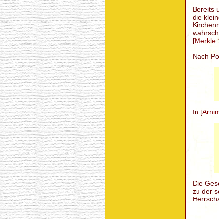
Bereits 
die klei
Kirchenm
wahrsche
[
Merkle
Nach Poh
In [
Arni
Die Gesc
zu der s
Herrscha