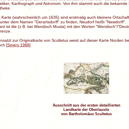
tiker, Karthograph und Astronom. Von ihm stammt auch die bekannte 
theke.
r Karte (wahrscheinlich um 1635) sind erstmalig auch kleinere Ortschaf
n unter dem Namen "Gerartsdorff" zu finden, Neudorf heißt "Newdorff".
ant ist die (z.B. bei Wendisch Musta) mit den Worten "Wendisch"/"Deut
renze.
satzt zur Originalkarte von Scultetus weist auf dieser Karte Norden b
ch [
Smers 1988
].
Ausschnitt aus der ersten detaillierten
Landkarte der Oberlausitz
von Bartholomäus Scultetus