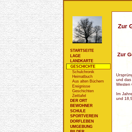
Zur 
STARTSEITE
Zur G
LAGE
LANDKARTE
GESCHICHTE
Schulchronik
Ursprün
Heimatbuch
und das
Aus alten Büchern
Westen 
Ereignisse
Geschichten
Im Jahr
Zeittafel
und 18,9
DER ORT
BEWOHNER
SCHULE
SPORTVEREIN
DORFLEBEN
UMGEBUNG
BILDER