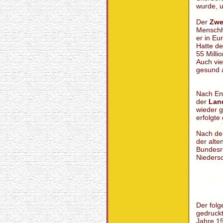
wurde, u
Der
Zwe
Menschh
er in Eu
Hatte de
55 Milli
Auch vie
gesund a
Nach En
der
Lan
wieder g
erfolgte
Nach de
der alte
Bundesr
Niedersc
Der folg
gedruckt
Jahre 15