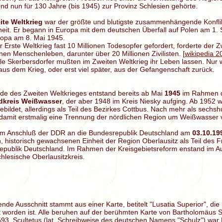
nd nun für 130 Jahre (bis 1945) zur Provinz Schlesien gehörte.
ite Weltkrieg
war der größte und blutigste zusammenhängende Konflik
eit. Er begann in Europa mit dem deutschen Überfall auf Polen am 1
ropa am 8. Mai 1945.
r Erste Weltkrieg fast 10 Millionen Todesopfer gefordert, forderte der
onen Menschenleben, darunter über 20 Millionen Zivilisten. [
wikipedia 2
le Skerbersdorfer mußten im Zweiten Weltkrieg ihr Leben lassen. Nur 
us dem Krieg, oder erst viel später, aus der Gefangenschaft zurück.
de des Zweiten Weltkrieges entstand bereits ab Mai
1945
im Rahmen d
dkreis Weißwasser
, der aber 1948 im Kreis Niesky aufging. Ab 1952
ebildet, allerdings als Teil des Bezirkes Cottbus. Nach mehr als sechsh
 damit erstmalig eine Trennung der nördlichen Region um Weißwasser v
m Anschluß der DDR an die Bundesrepublik Deutschland am
03.10.19
n, historisch gewachsenen Einheit der Region Oberlausitz als Teil des 
epublik Deutschland. Im Rahmen der Kreisgebietsreform enstand im A
hlesische Oberlausitzkreis.
ende Ausschnitt stammt aus einer Karte, betitelt "Lusatia Superior", die
 worden ist. Alle beruhen auf der berühmten Karte von Bartholomäus 
93. Scultetus (lat. Schreibweise des deutschen Namens "Schulz") war 