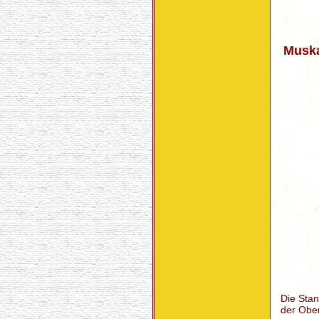
Muska
Die Stan
der Ober