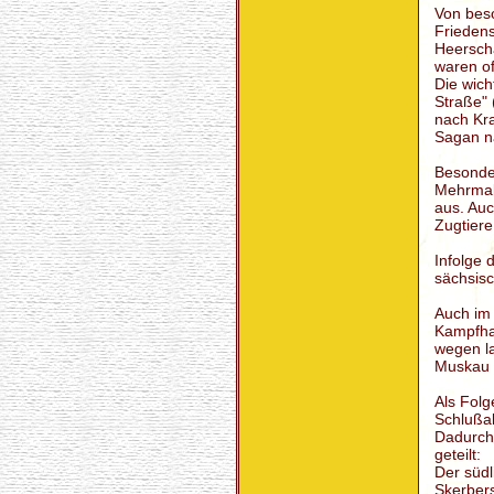
Von bes
Friedens
Heerscha
waren of
Die wic
Straße" 
nach Kra
Sagan n
Besonde
Mehrmal
aus. Au
Zugtiere
Infolge 
sächsis
Auch i
Kampfha
wegen la
Muskau 
Als Fol
Schlußak
Dadurch 
geteilt:
Der südl
Skerbers