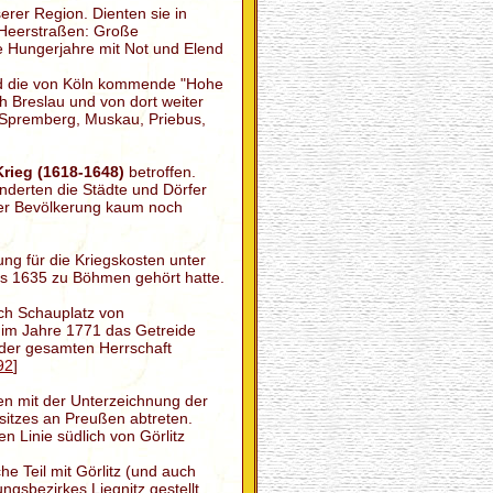
erer Region. Dienten sie in
 Heerstraßen: Große
e Hungerjahre mit Not und Elend
nd die von Köln kommende "Hohe
h Breslau und von dort weiter
, Spremberg, Muskau, Priebus,
Krieg (1618-1648)
betroffen.
derten die Städte und Dörfer
der Bevölkerung kaum noch
ng für die Kriegskosten unter
is 1635 zu Böhmen gehört hatte.
ch Schauplatz von
im Jahre 1771 das Getreide
 der gesamten Herrschaft
92
]
n mit der Unterzeichnung der
sitzes an Preußen abtreten.
n Linie südlich von Görlitz
he Teil mit Görlitz (und auch
ngsbezirkes Liegnitz gestellt