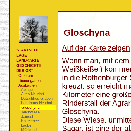
Gloschyna
Auf der Karte zeigen
STARTSEITE
LAGE
Wenn man, mit dem F
LANDKARTE
GESCHICHTE
Weißkeißel) kommen
DER ORT
in die Rothenburger
Ortskern
Bienengarten
kreuzt, so erreicht 
Ausbauten
Ablage
Kilometer eine groß
Altes Neudorf
Dutschkes Graben
Rinderstall der Agra
Forsthaus Neudorf
Gloschyna
Gloschyna.
Teichwiese
Jainsch
Diese Wiese, unmitt
Koselence
Laube
Sagar, ist eine der
Mühlsteff