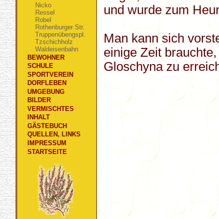
Nicko
und wurde zum Heum
Ressel
Robel
Rothenburger Str.
Truppenübengspl.
Man kann sich vorst
Tzschichholz
einige Zeit brauchte
Waldeisenbahn
BEWOHNER
Gloschyna zu erreich
SCHULE
SPORTVEREIN
DORFLEBEN
UMGEBUNG
BILDER
VERMISCHTES
INHALT
GÄSTEBUCH
QUELLEN, LINKS
IMPRESSUM
STARTSEITE