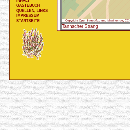
INHALT
GÄSTEBUCH
QUELLEN, LINKS
IMPRESSUM
STARTSEITE
Copyright
OpenStreetMap
und
Mitwirkende
,
CC-
Tannscher Strang